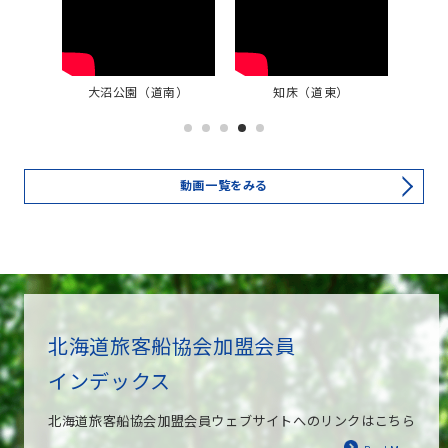
央）
大沼公園（道南）
知床（道東）
1
2
3
4
5
動画一覧をみる
北海道旅客船協会加盟会員
インデックス
北海道旅客船協会加盟会員ウェブサイトへのリンクはこちら