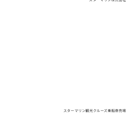
スターマリン株式会社
スターマリン観光クルーズ乗船券売場