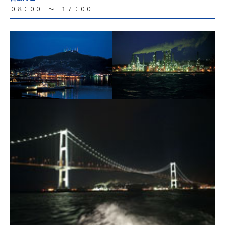
０８：００ 〜 １７：００