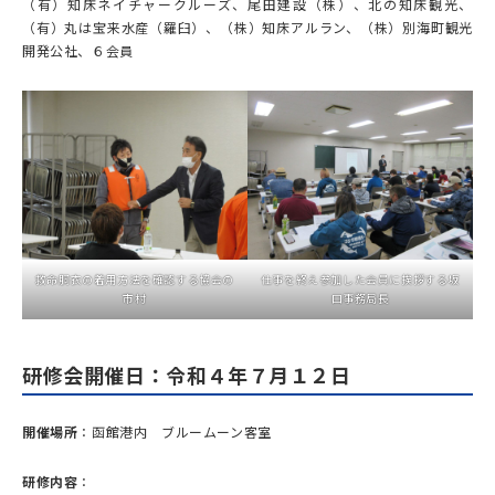
（有）知床ネイチャークルーズ、尾田建設（株）、北の知床観光、
（有）丸は宝来水産（羅臼）、（株）知床アルラン、（株）別海町観光
開発公社、６会員
救命胴衣の着用方法を確認する協会の
仕事を終え参加した会員に挨拶する坂
市村
口事務局長
研修会開催日：令和４年７月１２日
開催場所
：函館港内 ブルームーン客室
研修内容
：