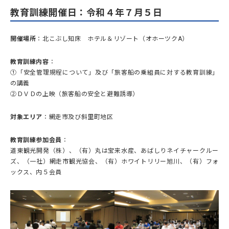
教育訓練開催日：令和４年７月５日
開催場所
：北こぶし知床 ホテル＆リゾート（オホーツクA）
教育訓練内容
：
①「安全管理規程について」及び「旅客船の乗組員に対する教育訓練」
の講義
②ＤＶＤの上映（旅客船の安全と避難誘導）
対象エリア
：網走市及び斜里町地区
教育訓練参加会員
：
道東観光開発（株）、（有）丸は宝来水産、あばしりネイチャークルー
ズ、（一社）網走市観光協会、（有）ホワイトリリー旭川、（有）フォ
ックス、内５会員