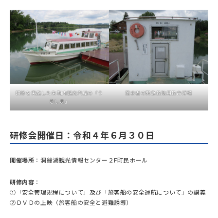
研修を実施した朱鞠内観光汽船の「う
落水者の緊急救助用救命浮環
きしま」
研修会開催日：令和４年６月３０日
開催場所
：洞爺湖観光情報センター２F町民ホール
研修内容
：
①「安全管理規程について」及び「旅客船の安全運航について」の講義
②ＤＶＤの上映（旅客船の安全と避難誘導）