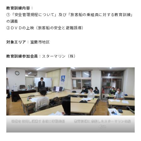
教育訓練内容
：
①「安全管理規程について」及び「旅客船の乗組員に対する教育訓練」
の講義
②ＤＶＤの上映（旅客船の安全と避難誘導）
対象エリア
：室蘭市地区
教育訓練参加会員
：スターマリン（株）
映像を使用し講義する坂口事務局長
教育訓練に参加したスターマリンの船
長他