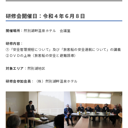
研修会開催日：令和４年６月８日
開催場所
：然別湖畔温泉ホテル 会議室
研修内容
：
①「安全管理規程について」及び「旅客船の安全運航について」の講義
②ＤＶＤの上映（旅客船の安全と避難誘導）
対象エリア
：然別湖地区
研修会参加会員
：（株）然別湖畔温泉ホテル