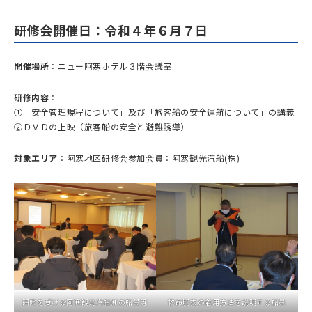
研修会開催日
：令和４年６月７日
開催場所
：ニュー阿寒ホテル３階会議室
研修内容
：
①「安全管理規程について」及び「旅客船の安全運航について」の講義
②ＤＶＤの上映（旅客船の安全と避難誘導）
対象エリア
：阿寒地区研修会参加会員：阿寒観光汽船(株)
研修を受ける阿寒観光汽船㈱の船員等
救命胴衣の着用方法を説明する船員