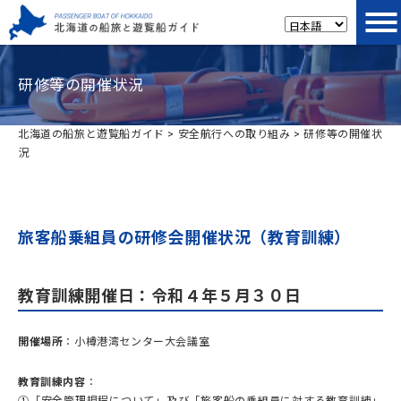
研修等の開催状況
北海道の船旅と遊覧船ガイド
>
安全航行への取り組み
>
研修等の開催状
況
旅客船乗組員の研修会開催状況（教育訓練）
教育訓練開催日
：令和４年５月３０日
開催場所
：小樽港湾センター大会議室
教育訓練内容
：