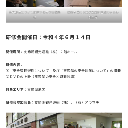
研修を受ける㈱然別湖畔温泉ホテルの
救命胴衣について説明する市村事務局
船員等
員
研修会開催日：令和４年６月１４日
開催場所
：支笏湖観光運輸（株）２階ホール
研修内容
：
①「安全管理規程について」及び「旅客船の安全運航について」の講義
②ＤＶＤの上映（旅客船の安全と避難誘導）
対象エリア
：支笏湖地区
研修会参加会員
：支笏湖観光運輸（株）、（有）アラマチ