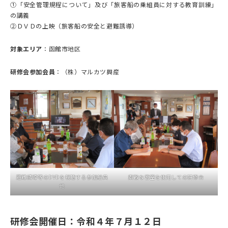
①「安全管理規程について」及び「旅客船の乗組員に対する教育訓練」
の講義
②ＤＶＤの上映（旅客船の安全と避難誘導）
対象エリア
：函館市地区
研修会参加会員
：（株）マルカツ興産
避難誘導等のDVDを視聴する参加船員
素敵な客室を使用しての研修会
他
研修会開催日：令和４年７月１２日