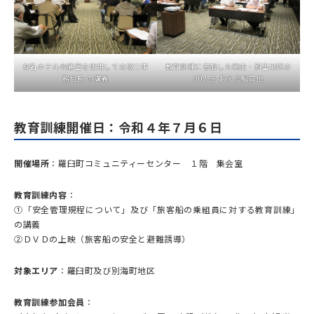
有名ホテル会議室を使用しての坂口事
教育訓練に参加した網走・斜里地区の
務局長 の講義
30人を 超える船員他
教育訓練開催日：令和４年７月６日
開催場所
：羅臼町コミュニティーセンター １階 集会室
教育訓練内容
：
①「安全管理規程について」及び「旅客船の乗組員に対する教育訓練」
の講義
②ＤＶＤの上映（旅客船の安全と避難誘導）
対象エリア
：羅臼町及び別海町地区
教育訓練参加会員
：