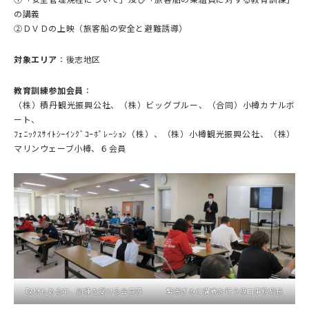
①「安全管理規程について」及び「旅客船の乗組員に対する教育訓練」
の講義
②ＤＶＤの上映（旅客船の安全と避難誘導）
対象エリア
：後志地区
教育訓練参加会員
：
（株）積丹観光振興公社、（株）ビッグブルー、（合同）小樽カナルボ
ート、
ﾌｪﾆｯｸｽｻｲﾄｼｰｲﾝｸﾞｺｰﾎﾟﾚｰｼｮﾝ（株）、（株）小樽観光振興公社、（株）
マリンウェーブ小樽、６会員
取材もある中、訓練を受ける会員等
緊張ぎみに講義を行う坂口事務局長