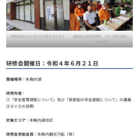
研修会場は入口を入り2階となります
感染防止対策(換気、マスク等)を施し
ての研修
研修会開催日：令和４年６月２１日
開催場所
：朱鞠内湖
研修内容
：
①「安全管理規程について」及び「旅客船の安全運航について」の講義
②ＤＶＤの説明
対象エリア
：朱鞠内湖地区
研修会参加会員
：朱鞠内観光汽船（株）