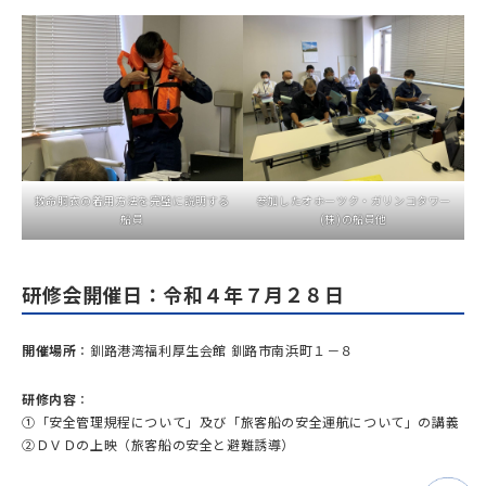
救命胴衣の着用方法を完璧に説明する
参加したオホーツク・ガリンコタワー
船員
(株)の船員他
研修会開催日：令和４年７月２８日
開催場所
：釧路港湾福利厚生会館 釧路市南浜町１－８
研修内容
：
①「安全管理規程について」及び「旅客船の安全運航について」の講義
②ＤＶＤの上映（旅客船の安全と避難誘導）