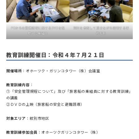
PCからの避難誘導に関するDVDを視
資料を参照して頂きながら説明する事
聴する乗組員
務局長
教育訓練開催日：令和４年７月２１日
開催場所
：オホーツク・ガリンコタワー（株）会議室
教育訓練内容
：
①「安全管理規程について」及び「旅客船の乗組員に対する教育訓練」
の講義
②ＤＶＤの上映（旅客船の安全と避難誘導）
対象エリア
：紋別市地区
教育訓練参加会員
：オホーツクガリンコタワー（株）