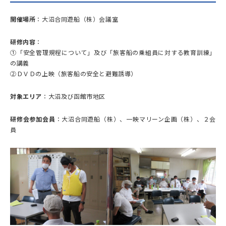
開催場所
：大沼合同遊船（株）会議室
研修内容
：
①「安全管理規程について」及び「旅客船の乗組員に対する教育訓練」
の講義
②ＤＶＤの上映（旅客船の安全と避難誘導）
対象エリア
：大沼及び函館市地区
研修会参加会員
：大沼合同遊船（株）、一映マリーン企画（株）、２会
員