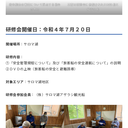
救命胴衣の着用について採点する協会
正面は研修会に参加された川村社長と
の市村
和高社長
研修会開催日：令和４年７月２０日
開催場所
：サロマ湖
研修内容
：
①「安全管理規程について」及び「旅客船の安全運航について」の説明
②ＤＶＤの上映（旅客船の安全と避難誘導）
対象エリア
：サロマ湖地区
研修会参加会員
：（株）サロマ湖アザラシ観光船